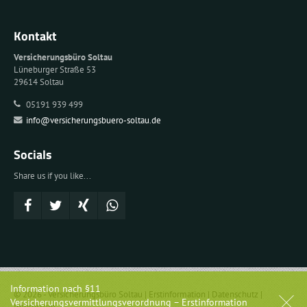
Kontakt
Versicherungsbüro Soltau
Lüneburger Straße 53
29614 Soltau
05191 939 499
info@versicherungsbuero-soltau.de
Socials
Share us if you like...
Information nach §11
© 2026 - Versicherungsbüro Soltau |
Erstinformation
|
Datenschutz
|
Versicherungsvermittlungsverordnung – Erstinformation
Impressum