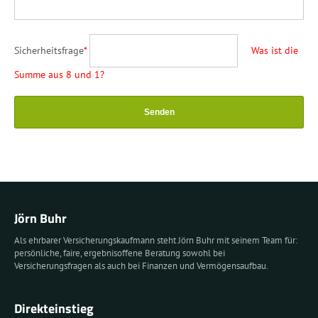
Sicherheitsfrage
*
Was ist die
Summe aus 8 und 1?
Jörn Buhr
Als ehrbarer Versicherungskaufmann steht Jörn Buhr mit seinem Team für:
persönliche, faire, ergebnisoffene Beratung sowohl bei
Versicherungsfragen als auch bei Finanzen und Vermögensaufbau.
Direkteinstieg